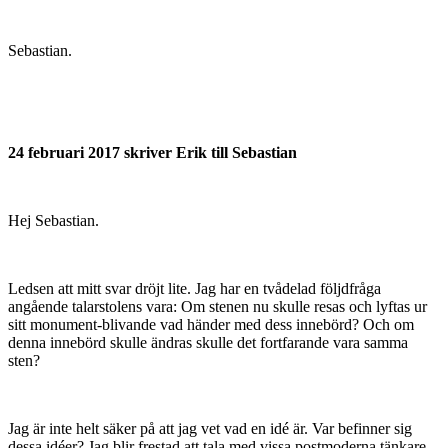
Sebastian.
24 februari 2017 skriver Erik till Sebastian
Hej Sebastian.
Ledsen att mitt svar dröjt lite. Jag har en tvådelad följdfråga
angående talarstolens vara: Om stenen nu skulle resas och lyftas ur
sitt monument-blivande vad händer med dess innebörd? Och om
denna innebörd skulle ändras skulle det fortfarande vara samma
sten?
Jag är inte helt säker på att jag vet vad en idé är. Var befinner sig
dessa idéer? Jag blir frestad att tala med vissa postmoderna tänkare