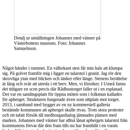
Detalj ur utställningen Johannes med vänner på
Västerbottens museum. Foto: Johannes
Samuelsson.
Något händer i rummet. En välbekant sten får min hals att klumpa
sig. På golvet framför mig i ligger en talarstol i granit. Jag rör den
skrovliga ytan med blicken och tänker efter länge. Stenens berättelse
är lång och svår att utreda i ett brev. Men, vi försöker. I Umeå fanns
det tidigare en scen precis där Rådhustorget faller ut i en esplanad.
Det var en samlingsplats för öppna möten som i folkmun kallades
för apberget. Strukturen fungerade även som sittplats mot torget.
2013, i samband med bygget av en ny kommersiell galleria
bestämde kommunen att apberget skulle rivas. Trots stora protester
och ett tafatt försök till medborgardialog jämnades platsen med
marken. Johannes med vänner har alltså lånat apbergets talarstol från
kommunens förvar där den fram tills nu har framlidit i en varats