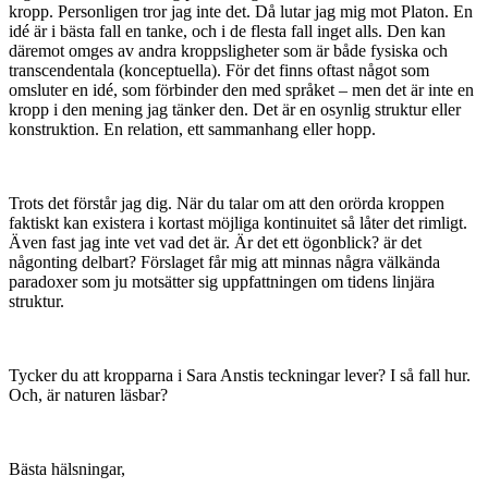
kropp. Personligen tror jag inte det. Då lutar jag mig mot Platon. En
idé är i bästa fall en tanke, och i de flesta fall inget alls. Den kan
däremot omges av andra kroppsligheter som är både fysiska och
transcendentala (konceptuella). För det finns oftast något som
omsluter en idé, som förbinder den med språket – men det är inte en
kropp i den mening jag tänker den. Det är en osynlig struktur eller
konstruktion. En relation, ett sammanhang eller hopp.
Trots det förstår jag dig. När du talar om att den orörda kroppen
faktiskt kan existera i kortast möjliga kontinuitet så låter det rimligt.
Även fast jag inte vet vad det är. Är det ett ögonblick? är det
någonting delbart? Förslaget får mig att minnas några välkända
paradoxer som ju motsätter sig uppfattningen om tidens linjära
struktur.
Tycker du att kropparna i Sara Anstis teckningar lever? I så fall hur.
Och, är naturen läsbar?
Bästa hälsningar,