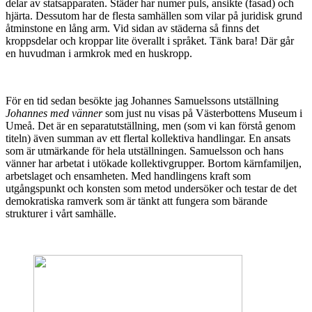
delar av statsapparaten. Städer har numer puls, ansikte (fasad) och
hjärta. Dessutom har de flesta samhällen som vilar på juridisk grund
åtminstone en lång arm. Vid sidan av städerna så finns det
kroppsdelar och kroppar lite överallt i språket. Tänk bara! Där går
en huvudman i armkrok med en huskropp.
För en tid sedan besökte jag Johannes Samuelssons utställning
Johannes med vänner
som just nu visas på Västerbottens Museum i
Umeå. Det är en separatutställning, men (som vi kan förstå genom
titeln) även summan av ett flertal kollektiva handlingar. En ansats
som är utmärkande för hela utställningen. Samuelsson och hans
vänner har arbetat i utökade kollektivgrupper. Bortom kärnfamiljen,
arbetslaget och ensamheten. Med handlingens kraft som
utgångspunkt och konsten som metod undersöker och testar de det
demokratiska ramverk som är tänkt att fungera som bärande
strukturer i vårt samhälle.