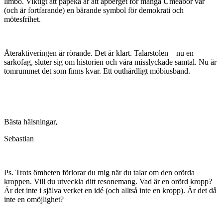
limbo. Viktigt att påpeka är att apberget för många Umeåbor var
(och är fortfarande) en bärande symbol för demokrati och
mötesfrihet.
Återaktiveringen är rörande. Det är klart. Talarstolen – nu en
sarkofag, sluter sig om historien och våra misslyckade samtal. Nu är
tomrummet det som finns kvar. Ett outhärdligt möbiusband.
Bästa hälsningar,
Sebastian
Ps. Trots ömheten förlorar du mig när du talar om den orörda
kroppen. Vill du utveckla ditt resonemang. Vad är en orörd kropp?
Är det inte i själva verket en idé (och alltså inte en kropp). Är det då
inte en omöjlighet?