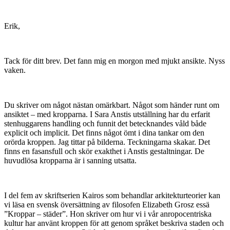
Erik,
Tack för ditt brev. Det fann mig en morgon med mjukt ansikte. Nyss
vaken.
Du skriver om något nästan omärkbart. Något som händer runt om
ansiktet – med kropparna. I Sara Anstis utställning har du erfarit
stenhuggarens handling och funnit det betecknandes våld både
explicit och implicit. Det finns något ömt i dina tankar om den
orörda kroppen. Jag tittar på bilderna. Teckningarna skakar. Det
finns en fasansfull och skör exakthet i Anstis gestaltningar. De
huvudlösa kropparna är i sanning utsatta.
I del fem av skriftserien Kairos som behandlar arkitekturteorier kan
vi läsa en svensk översättning av filosofen Elizabeth Grosz essä
”Kroppar – städer”. Hon skriver om hur vi i vår anropocentriska
kultur har använt kroppen för att genom språket beskriva staden och