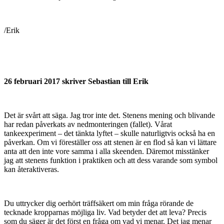
/Erik
26 februari 2017 skriver Sebastian till Erik
Det är svårt att säga. Jag tror inte det. Stenens mening och blivande
har redan påverkats av nedmonteringen (fallet). Vårat
tankeexperiment – det tänkta lyftet – skulle naturligtvis också ha en
påverkan. Om vi föreställer oss att stenen är en flod så kan vi lättare
anta att den inte vore samma i alla skeenden. Däremot misstänker
jag att stenens funktion i praktiken och att dess varande som symbol
kan återaktiveras.
Du uttrycker dig oerhört träffsäkert om min fråga rörande de
tecknade kropparnas möjliga liv. Vad betyder det att leva? Precis
som du säger är det först en fråga om vad vi menar. Det jag menar