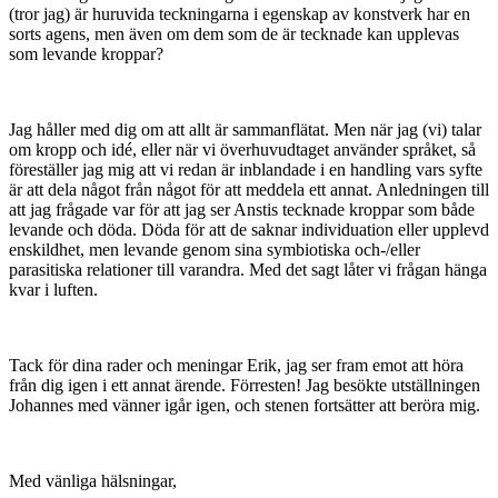
(tror jag) är huruvida teckningarna i egenskap av konstverk har en
sorts agens, men även om dem som de är tecknade kan upplevas
som levande kroppar?
Jag håller med dig om att allt är sammanflätat. Men när jag (vi) talar
om kropp och idé, eller när vi överhuvudtaget använder språket, så
föreställer jag mig att vi redan är inblandade i en handling vars syfte
är att dela något från något för att meddela ett annat. Anledningen till
att jag frågade var för att jag ser Anstis tecknade kroppar som både
levande och döda. Döda för att de saknar individuation eller upplevd
enskildhet, men levande genom sina symbiotiska och-/eller
parasitiska relationer till varandra. Med det sagt låter vi frågan hänga
kvar i luften.
Tack för dina rader och meningar Erik, jag ser fram emot att höra
från dig igen i ett annat ärende. Förresten! Jag besökte utställningen
Johannes med vänner igår igen, och stenen fortsätter att beröra mig.
Med vänliga hälsningar,