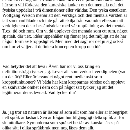
här som vill förkasta den kartesiska tanken om det mentala och det
fysiska uppdelat i två dimensioner eller världar. Den tyska estetikern
Wolfgang Welsch menar att den verkliga och den mentala världen är
tätt sammanflätade och inte går att skilja från varandra eftersom att
verkligheten delar beståndsdelar med vår uppfattning av det mentala.
T.ex. tid och rum. Om vi då upplever det mentala som ett rum, något
spatialt, där t.ex. idéer uppehåller sig finner jag det möjligt att de har
någon form av kroppslighet. Men med det sagt rör det ju sig också
om hur vi väljer att definiera koncepten kropp och idé.
Vad betyder det att leva? Även här rör vi oss kring en
definitionsfråga tycker jag. Lever allt som verkar i verkligheten (vad
nu det är)? Eller är levandet något rent medicinskt som
kroppsfunktioner? Vi båda har känt kropparnas rörelse och upplevt
en skälvande ömhet i dem och på något sätt tycker jag att det
legitimerar deras levnad. Vad tycker du?
Ja, jag tror att naturen är läsbar så som allt som har eller är inbegripet
i ett språk är läsbart. Sen är frågan hur tillgängligt detta språk är för
sin uttolkare. Symbolerna som språket består av kanske läses på
olika sätt i olika språkbruk men nog läses dem allt.