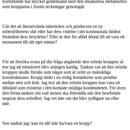
bortslitande har mycket gemensamt med den muskulösa metamorfos
som kropparna i Anstis teckningar genomgår.
Går det att återanvända talarstolen och producera en ny
mötesfrihetens sfär eller har dess vistelse i det kommunala limbot
förändrat dess betydelse? Eller är den för alltid dömd till att vara ett
monument till sitt eget minne?
För att försöka svara på din fråga angående den orörda kroppen så
tror jag att metaforen blev aningen kantig. Tanken var att den orörda
kroppen skulle förstås som något som är orört av mänskliga
konstruktioner. Kropp tänkt i en rörlig bemärkelse som pendlar
mellan sten och kött. Jag tror att den orörda kroppen kan vara ett
tillstånd som existerar i den kortaste möjliga kontinuiteten. För även
den första tanken om vad stenen ska föreställa när den bearbetats
negerar dess orördhet. Jag vet inte om det blev tydligare nu eller
inte.
Sen undrar jag: kan en idé inte ha/vara en kropp?