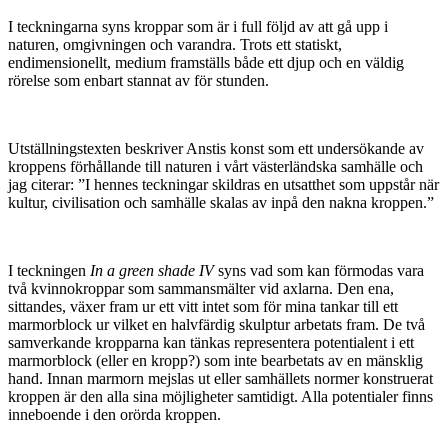
I teckningarna syns kroppar som är i full följd av att gå upp i
naturen, omgivningen och varandra. Trots ett statiskt,
endimensionellt, medium framställs både ett djup och en väldig
rörelse som enbart stannat av för stunden.
Utställningstexten beskriver Anstis konst som ett undersökande av
kroppens förhållande till naturen i vårt västerländska samhälle och
jag citerar: ”I hennes teckningar skildras en utsatthet som uppstår när
kultur, civilisation och samhälle skalas av inpå den nakna kroppen.”
I teckningen
In a green shade IV
syns vad som kan förmodas vara
två kvinnokroppar som sammansmälter vid axlarna. Den ena,
sittandes, växer fram ur ett vitt intet som för mina tankar till ett
marmorblock ur vilket en halvfärdig skulptur arbetats fram. De två
samverkande kropparna kan tänkas representera potentialent i ett
marmorblock (eller en kropp?) som inte bearbetats av en mänsklig
hand. Innan marmorn mejslas ut eller samhällets normer konstruerat
kroppen är den alla sina möjligheter samtidigt. Alla potentialer finns
inneboende i den orörda kroppen.