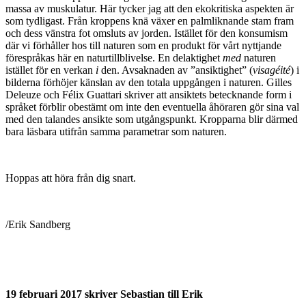
massa av muskulatur. Här tycker jag att den ekokritiska aspekten är
som tydligast. Från kroppens knä växer en palmliknande stam fram
och dess vänstra fot omsluts av jorden. Istället för den konsumism
där vi förhåller hos till naturen som en produkt för vårt nyttjande
förespråkas här en naturtillblivelse. En delaktighet
med
naturen
istället för en verkan
i
den. Avsaknaden av ”ansiktighet” (
visagéité
) i
bilderna förhöjer känslan av den totala uppgången i naturen. Gilles
Deleuze och Félix Guattari skriver att ansiktets betecknande form i
språket förblir obestämt om inte den eventuella åhöraren gör sina val
med den talandes ansikte som utgångspunkt. Kropparna blir därmed
bara läsbara utifrån samma parametrar som naturen.
Hoppas att höra från dig snart.
/Erik Sandberg
19 februari 2017 skriver Sebastian till Erik