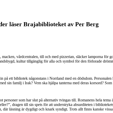
er läser Brajabiblioteket av Per Berg
macken, vårdcentralen, till och med pizzerian, släcker lamporna för gott 
andsbygd, kultur tillgänglig för alla och symbol för den förlorade drömme
in på ett bibliotek någonstans i Norrland med en dödsdom. Personalen h
sin familj i Irak? Vem ska hjälpa tanterna med deras korsord? Som bokt
ågot personer som har slut på alternativ tvingas till. Romanens hela tem
eller?”, dragen till sin spets för att understryka absurditeten i bibliote
där läsning är dygdigt och knark syndigt. Trots allt finns kanske vissa 