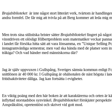
Brajabiblioteket
är inte något stort litterärt verk, tvärtom är handling
andra formfel. De får mig att tvivla på att Berg kommer att leda mig
Men trots sina stilistiska brister sätter
Brajabiblioteket
fingret på något
vinstdriven ett olösligt Hilbertproblem som matematiker veckar panna
i landet får försöka hitta sätt att vara lönsamma, en ”Unique Selling P
instagramvänliga semestrar, men vad ska hända med de platser som inte h
tråkiga? Och vad händer med människorna där?
Jag är själv uppvuxen i Gullspång, Sveriges sämsta kommun enligt Fok
snittlönen är 40 000 kr. I Gullspång är ohälsotalen de näst högsta i land
fritidsaktiviteter dåliga. Jag kan fortsätta i evigheter.
En viktig poäng med den här boken är att karaktärerna och orten är kä
inflyttad storstadsbos synvinkel.
Brajabiblioteket
förskjuter perspektiv
Anspråkslöst, opretentiöst och skrivet vid gott mod.