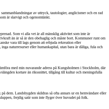
fel, sammanblandningar av uttryck, tautologier, anglicismer och en rad
 som är slarvigt och ogenomtänkt.
renad. Som vi alla vet är all mänsklig aktivitet som inte är
drivkraft än är så är den obehaglig och måste bort. Kommuner runt om
anske vara till lags genom att erbjuda rekreation eller
 inga naturresurser eller humankapital, utan bara är dåliga, fula och
att jämföra med min nuvarande adress på Kungsholmen i Stockholm, där
slängden kortare än rikssnittet, tillgång till kultur och meningsfulla
ick på dem. Landsbygden skildras så ofta annars ur en hemvändare eller
psluppen, frejdig satir som inte flyger över huvudet på folk.