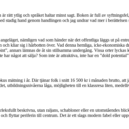
en är rätt ytlig och språket haltar minst sagt. Boken är full av syftnings
 med stadig hand genom handlingen och jag undrar vad mer i berättelsen
 angeläget, nämligen vad som händer när det offentliga läggs ut på entrep
n och kliar sig i hårbotten över. Vad denna hemliga, icke-ekonomiska 
oint”, annars lämnas de åt sin stillsamma undergång. Vissa orter lyckas k
ar något att sälja? Som inte är attraktiva, inte har en ”dold potential”,
us mätning i år. Där tjänar folk i snitt 16 500 kr i månaden brutto, 
et, utbildningsnivåerna låga, möjligheten till en klassresa liten, medelliv
rleksfullt beskrivna, utan raljans, schabloner eller en utomståendes bl
 och flyttar periferin till centrum. Det är ett slags modern fabel eller up