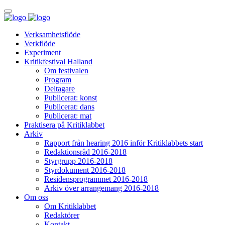
Verksamhetsflöde
Verkflöde
Experiment
Kritikfestival Halland
Om festivalen
Program
Deltagare
Publicerat: konst
Publicerat: dans
Publicerat: mat
Praktisera på Kritiklabbet
Arkiv
Rapport från hearing 2016 inför Kritiklabbets start
Redaktionsråd 2016-2018
Styrgrupp 2016-2018
Styrdokument 2016-2018
Residensprogrammet 2016-2018
Arkiv över arrangemang 2016-2018
Om oss
Om Kritiklabbet
Redaktörer
Kontakt