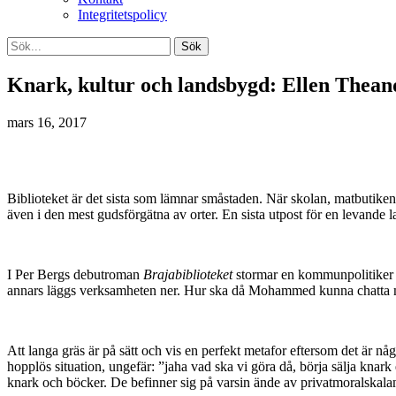
Integritetspolicy
Knark, kultur och landsbygd: Ellen Theand
mars 16, 2017
Biblioteket är det sista som lämnar småstaden. När skolan, matbutiken, 
även i den mest gudsförgätna av orter. En sista utpost för en levande l
I Per Bergs debutroman
Brajabiblioteket
stormar en kommunpolitiker 
annars läggs verksamheten ner. Hur ska då Mohammed kunna chatta med 
Att langa gräs är på sätt och vis en perfekt metafor eftersom det är n
hopplös situation, ungefär: ”jaha vad ska vi göra då, börja sälja knark 
knark och böcker. De befinner sig på varsin ände av privatmoralskalan, 