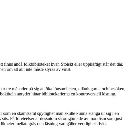
finns ändå folkbiblioteket kvar. Stoiskt eller uppkäftigt står det där,
n om att allt inte måste styras av vinst.
ar tre månader på sig att öka lönsamheten, utlåningarna och besöken,
iteln antyder hittar bibliotekarierna en kontroversiell lösning.
a är som en skämtsamt spydighet man skulle kunna slänga ur sig i en
kets sits. Få företeelser är dessutom så omgärdade av moralism som just
likheter mellan gräs och läsning vad gäller verklighetsflykt.