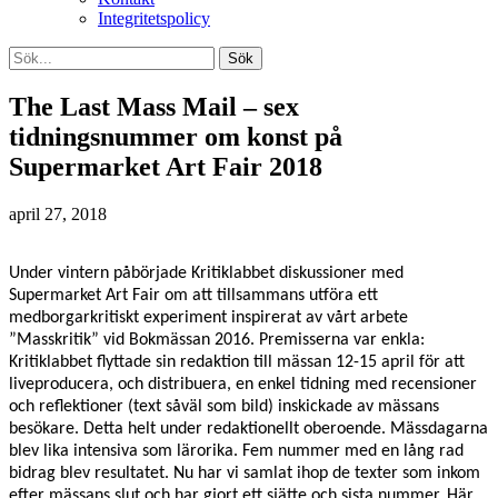
Integritetspolicy
The Last Mass Mail – sex
tidningsnummer om konst på
Supermarket Art Fair 2018
april 27, 2018
Under vintern påbörjade Kritiklabbet diskussioner med
Supermarket Art Fair om att tillsammans utföra ett
medborgarkritiskt experiment inspirerat av vårt arbete
”Masskritik” vid Bokmässan 2016. Premisserna var enkla:
Kritiklabbet flyttade sin redaktion till mässan 12-15 april för att
liveproducera, och distribuera, en enkel tidning med recensioner
och reflektioner (text såväl som bild) inskickade av mässans
besökare. Detta helt under redaktionellt oberoende. Mässdagarna
blev lika intensiva som lärorika. Fem nummer med en lång rad
bidrag blev resultatet. Nu har vi samlat ihop de texter som inkom
efter mässans slut och har gjort ett sjätte och sista nummer. Här