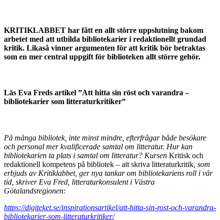
KRITIKLABBET har fått en allt större uppslutning bakom
arbetet med att utbilda bibliotekarier i redaktionellt grundad
kritik. Likaså vinner argumenten för att kritik bör betraktas
som en mer central uppgift för biblioteken allt större gehör.
Läs Eva Freds artikel ”Att hitta sin röst och varandra –
bibliotekarier som litteraturkritiker”
På många bibliotek, inte minst mindre, efterfrågar både besökare
och personal mer kvalificerade samtal om litteratur. Hur kan
bibliotekarien ta plats i samtal om litteratur? Kursen
Kritisk och
redaktionell kompetens på bibliotek – att skriva litteraturkritik
, som
erbjuds av Kritiklabbet, ger nya tankar om bibliotekariens roll i vår
tid, skriver Eva Fred, litteraturkonsulent i Västra
Götalandsregionen:
https://digiteket.se/inspirationsartikel/att-hitta-sin-rost-och-varandra-
bibliotekarier-som-litteraturkritiker/