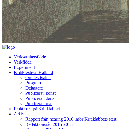
Verksamhetsflöde
Verkflöde
Experiment
Kritikfestival Halland
Om festivalen
Program
Deltagare
Publicerat: konst
Publicerat: dans
Publicerat: mat
Praktisera på Kritiklabbet
Arkiv
Rapport från hearing 2016 inför Kritiklabbets start
Redaktionsråd 2016-2018