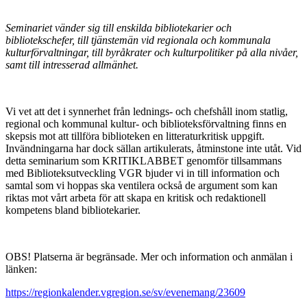
Seminariet vänder sig till enskilda bibliotekarier och
bibliotekschefer, till tjänstemän vid regionala och kommunala
kulturförvaltningar, till byråkrater och kulturpolitiker på alla nivåer,
samt till intresserad allmänhet.
Vi vet att det i synnerhet från lednings- och chefshåll inom statlig,
regional och kommunal kultur- och biblioteksförvaltning finns en
skepsis mot att tillföra biblioteken en litteraturkritisk uppgift.
Invändningarna har dock sällan artikulerats, åtminstone inte utåt. Vid
detta seminarium som KRITIKLABBET genomför tillsammans
med Biblioteksutveckling VGR bjuder vi in till information och
samtal som vi hoppas ska ventilera också de argument som kan
riktas mot vårt arbeta för att skapa en kritisk och redaktionell
kompetens bland bibliotekarier.
OBS! Platserna är begränsade. Mer och information och anmälan i
länken:
https://regionkalender.vgregion.se/sv/evenemang/23609