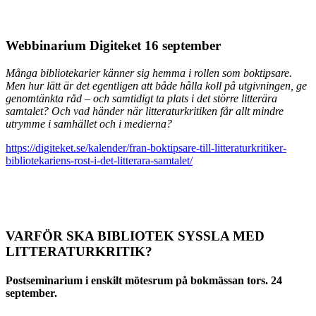
Webbinarium Digiteket 16 september
Många bibliotekarier känner sig hemma i rollen som boktipsare.
Men hur lätt är det egentligen att både hålla koll på utgivningen, ge
genomtänkta råd – och samtidigt ta plats i det större litterära
samtalet? Och vad händer när litteraturkritiken får allt mindre
utrymme i samhället och i medierna?
https://digiteket.se/kalender/fran-boktipsare-till-litteraturkritiker-
bibliotekariens-rost-i-det-litterara-samtalet/
VARFÖR SKA BIBLIOTEK SYSSLA MED
LITTERATURKRITIK?
Postseminarium i enskilt mötesrum på bokmässan tors. 24
september.