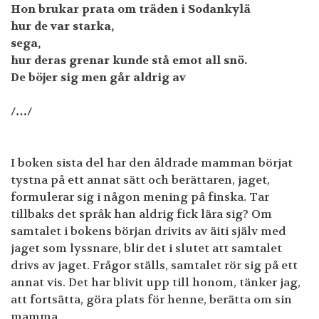
Hon brukar prata om träden i Sodankylä
hur de var starka,
sega,
hur deras grenar kunde stå emot all snö.
De böjer sig men går aldrig av
/…/
I boken sista del har den åldrade mamman börjat
tystna på ett annat sätt och berättaren, jaget,
formulerar sig i någon mening på finska. Tar
tillbaks det språk han aldrig fick lära sig? Om
samtalet i bokens början drivits av äiti själv med
jaget som lyssnare, blir det i slutet att samtalet
drivs av jaget. Frågor ställs, samtalet rör sig på ett
annat vis. Det har blivit upp till honom, tänker jag,
att fortsätta, göra plats för henne, berätta om sin
mamma.