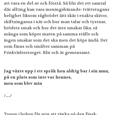
att vara en del av och förstå. Så blir det ett samtal
där allting kan vara meningsbärande: tvättstugans
helighet liksom rågbrödet äiti skär i exakta skivor,
skiftningarna i när och hur man talar och tystnar,
brödets smak och hur det inte smakar lika, så
många som köper maten på samma ställe och
ingen smakar som det ska men det köps ändå. Det
som finns och smälter samman på
Friskväderstorget. Blir och är gemensamt.
Jag växte upp i ett språk hon aldrig bar i sin mun,
på en plats som inte var hennes,
men som blev min
/…/
Tonen i boken får mig att tänka på den finsk-