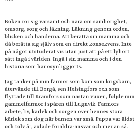
Boken rör sig varsamt och nära om samhörighet,
omsorg, sorg och läkning. Läkning genom orden,
blicken och händerna. Att berätta sin mamma och
då berätta sig själv som en direkt konsekvens. Inte
på något utstuderat vis utan just att på ett lyhört
sätt ingå i världen. Ingå i sin mamma och i den
historia som har osynliggjorts.
Jag tänker på min farmor som kom som krigsbarn,
återvände till Borgå, sen Helsingfors och som
flyttade till Kramfors som nästan vuxen, följde min
gammelfarmor i spåren till Lugnvik. Farmors
arbete, liv, kärlek och sorgen över hennes stora
kärlek som dog när barnen var små. Pappa var äldst
och tolv år, axlade föräldra-ansvar och mer än så.