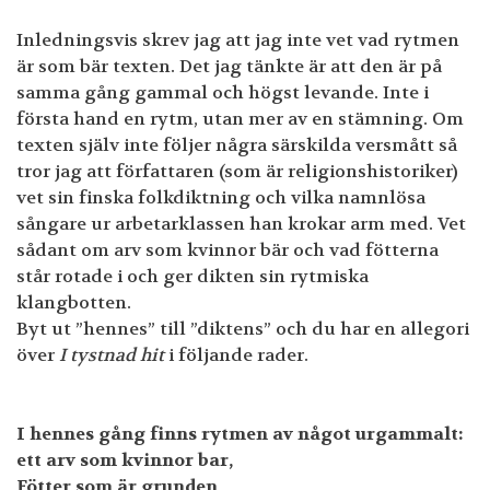
Inledningsvis skrev jag att jag inte vet vad rytmen
är som bär texten. Det jag tänkte är att den är på
samma gång gammal och högst levande. Inte i
första hand en rytm, utan mer av en stämning. Om
texten själv inte följer några särskilda versmått så
tror jag att författaren (som är religionshistoriker)
vet sin finska folkdiktning och vilka namnlösa
sångare ur arbetarklassen han krokar arm med. Vet
sådant om arv som kvinnor bär och vad fötterna
står rotade i och ger dikten sin rytmiska
klangbotten.
Byt ut ”hennes” till ”diktens” och du har en allegori
över
I tystnad hit
i följande rader.
I hennes gång finns rytmen av något urgammalt:
ett arv som kvinnor bar,
Fötter som är grunden