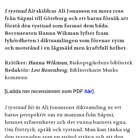
I tystnad hit
skildrar Ali Jonasson en mors resa
från Sápmi till Göteborg och ett barns försök att
förstå den tystnad som format dem båda.
Recensenten Hanna Wikman lyfter fram
lyhördheten i diktsamlingen som förenar rytm
och motstånd i en lågmäld men kraftfull helhet.
Kritiker:
Hanna Wikman
,
Biskopsgårdens bibliotek
Redaktör:
Leo Rosenberg
, Bibliotekarie Marks
kommun
[Ladda ner recensionen som PDF
här
]
I tystnad hit
är Ali Jonassons diktsamling ur ett
barns perspektiv om en mamma från Sápmi,
hennes erfarenheter och det vuxna barnets egna.
Om förtryck, språk och tystnad. Man kan tänka sig
den tystnaden som en spänd sträng och att den