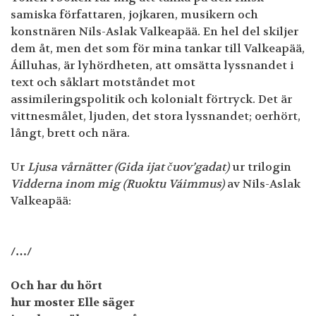
samiska författaren, jojkaren, musikern och
konstnären Nils-Aslak Valkeapää. En hel del skiljer
dem åt, men det som för mina tankar till Valkeapää,
Áilluhas, är lyhördheten, att omsätta lyssnandet i
text och såklart motståndet mot
assimileringspolitik och kolonialt förtryck. Det är
vittnesmålet, ljuden, det stora lyssnandet; oerhört,
långt, brett och nära.
Ur
Ljusa vårnätter
(Gida ijat
č
uov’gadat)
ur trilogin
Vidderna inom mig (Ruoktu Váimmus)
av Nils-Aslak
Valkeapää:
/…/
Och har du hört
hur moster Elle säger